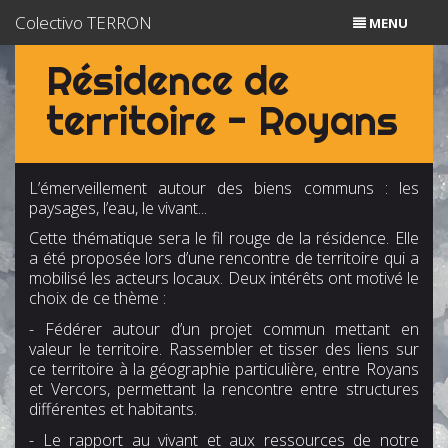
Colectivo TERRON
MENU
FR
|
ES
Résidence de
La Compagnie
territoire - Royans
Spectacles
L’émerveillement autour des biens communs : les
Actions Culturelles
paysages, l’eau, le vivant...
Cette thématique sera le fil rouge de la résidence. Elle
Agenda
a été proposée lors d’une rencontre de territoire qui a
mobilisé les acteurs locaux. Deux intérêts ont motivé le
Édition
choix de ce thème :
- Fédérer autour d’un projet commun mettant en
valeur le territoire. Rassembler et tisser des liens sur
ce territoire à la géographie particulière, entre Royans
et Vercors, permettant la rencontre entre structures
différentes et habitants.
- Le rapport au vivant et aux ressources de notre